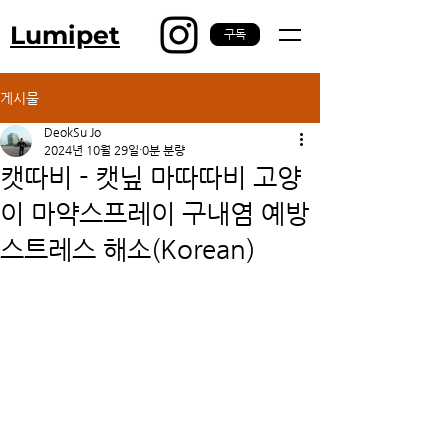
Lumipet
구독
게시물
DeokSu Jo
2024년 10월 29일
0분 분량
캣따비 - 캣닢 마따따비 고양
이 마약스프레이 구내염 예방
스트레스 해소(Korean)